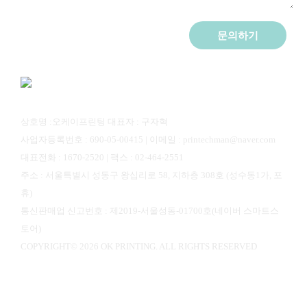
개인정보 수집 및 이용 동의
문의하기
[자세히]
상호명 :오케이프린팅 대표자 : 구자혁
사업자등록번호 : 690-05-00415 | 이메일 : printechman@naver.com
대표전화 : 1670-2520 | 팩스 : 02-464-2551
주소 : 서울특별시 성동구 왕십리로 58, 지하층 308호 (성수동1가, 포
휴)
통신판매업 신고번호 : 제2019-서울성동-01700호(네이버 스마트스
토어)
COPYRIGHT© 2026 OK PRINTING. ALL RIGHTS RESERVED